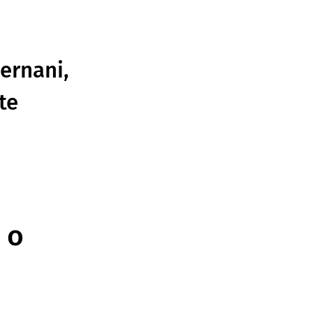
ernani,
te
o